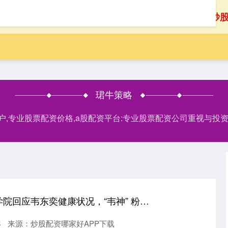
首页
珺牛策略
安全配资炒
珺牛策略
门户,专业股票配资价格,a股配资平台:专业股票配资公司重视与
掌上世界 北大数学学院回应韦东奕健康状况，“韦神” 粉丝已超 2310 万
8
来源：炒股配资哪家好APP下载