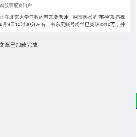
谱股票配资门户
正在北京大学任教的韦东奕老师、网友熟悉的“韦神”发布视
月9日10时30分左右，韦东奕账号粉丝已突破2310万，并
文章已加载完成
深证成指
14110.12
57%
-34.08
-0.24%