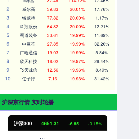
1
N津富
37.49
114.72%
77.46%
2
威尔高
39.83
20.01%
17.76%
3
锴威特
77.82
20.00%
1.17%
4
科翔股份
64.32
20.00%
12.21%
5
蜀道装备
33.61
19.99%
11.69%
6
中巨芯
27.85
19.99%
32.20%
7
广哈通信
19.03
19.99%
5.84%
8
欣天科技
18.02
19.97%
28.44%
9
飞天诚信
12.56
19.96%
8.49%
10
任子行
7.16
19.93%
31.42%
沪深京行情 实时轮播
沪深300
4651.31
北
-6.85
-0.15%