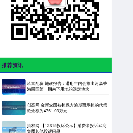
推荐资讯
玖富配资 施政报告：港府年内会推出河套香
港园区第一期余下用地的选定地块
创高网 金新农因被担保方逾期而承担的代偿
款余额为4761.03万元
搭档网 【12315投诉公示】消费者投诉武商
集团其他投诉问题