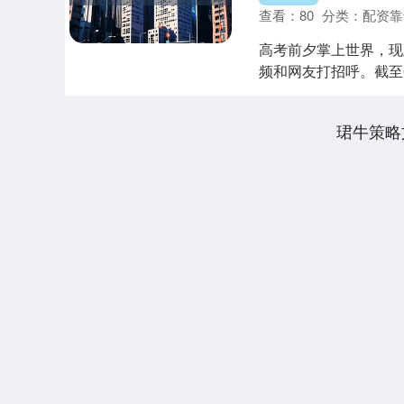
查看：
80
分类：
配资靠
高考前夕掌上世界，现
频和网友打招呼。截至6
在不断....
珺牛策略
上证指数
3900.35
00
-0.01%
21.92
0.