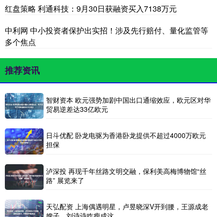
红盘策略 利通科技：9月30日获融资买入7138万元
中利网 中小投资者保护出实招！涉及先行赔付、量化监管等
多个焦点
推荐资讯
智财资本 欧元强势加剧中国出口通缩效应，欧元区对华
贸易逆差达33亿欧元
日斗优配 卧龙电驱为香港卧龙提供不超过4000万欧元
担保
泸深投 再现千年丝路文明交融，保利美高梅博物馆“丝
路” 展览来了
天弘配资 上海偶遇明星，卢昱晓深V开到腰，王源成老
嫂子，刘诗诗咋瘦成这