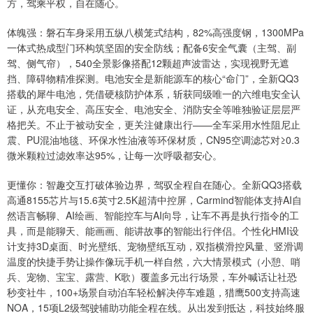
方，驾乘平权，自在随心。
体魄强：磐石车身采用五纵八横笼式结构，82%高强度钢，1300MPa
一体式热成型门环构筑坚固的安全防线；配备6安全气囊（主驾、副
驾、侧气帘），540全景影像搭配12颗超声波雷达，实现视野无遮
挡、障碍物精准探测。电池安全是新能源车的核心“命门”，全新QQ3
搭载的犀牛电池，凭借硬核防护体系，斩获同级唯一的六维电安全认
证，从充电安全、高压安全、电池安全、消防安全等唯独验证层层严
格把关。不止于被动安全，更关注健康出行——全车采用水性阻尼止
震、PU混油地毯、环保水性油液等环保材质，CN95空调滤芯对≥0.3
微米颗粒过滤效率达95%，让每一次呼吸都安心。
更懂你：智趣交互打破体验边界，驾驭全程自在随心。全新QQ3搭载
高通8155芯片与15.6英寸2.5K超清中控屏，Carmind智能体支持AI自
然语言畅聊、AI绘画、智能控车与AI向导，让车不再是执行指令的工
具，而是能聊天、能画画、能讲故事的智能出行伴侣。个性化HMI设
计支持3D桌面、时光壁纸、宠物壁纸互动，双指横滑控风量、竖滑调
温度的快捷手势让操作像玩手机一样自然，六大情景模式（小憩、哨
兵、宠物、宝宝、露营、K歌）覆盖多元出行场景，车外喊话让社恐
秒变社牛，100+场景自动泊车轻松解决停车难题，猎鹰500支持高速
NOA，15项L2级驾驶辅助功能全程在线。从出发到抵达，科技始终服