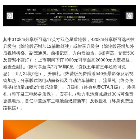
其中310km分享版可选17英寸双色星盾轮毂，420km分享版可选科技
升级包（除轮毂还增加L2辅助驾驶）或智享升级包（除轮毂还增加外
后视镜折叠、副驾通风、前排记忆、方向盘加热、6扬声器、猎鹰500
及智驾小蓝灯）；上市期间下订1000元可享至高26000元大定权益，
涵盖金融礼（限时享至高7万36期0息（贷款五年前三年还款可免
息）；5万24期0息）、升舱礼（热爱版免费赠送540全景影像及后视
镜加热，分享版赠送电动前备箱及自动泊车辅助）、流量礼（终身免
费基础流量加赠2年娱乐流量）、升级礼（终身免费OTA升级）、质保
礼（整车及三电终身质保）、安芯礼（动力电池衰减超过30%可免费
更换电池，首任非营运车主电池自燃赔新车）及救援礼（终身免费道
路救援）。