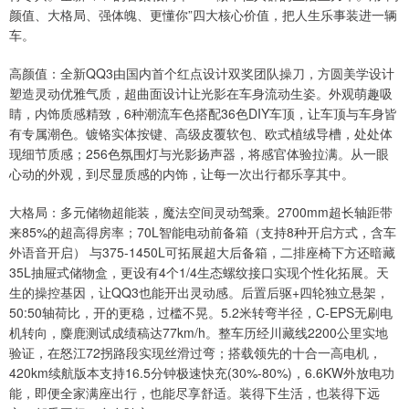
颜值、大格局、强体魄、更懂你”四大核心价值，把人生乐事装进一辆
车。
高颜值：全新QQ3由国内首个红点设计双奖团队操刀，方圆美学设计
塑造灵动优雅气质，超曲面设计让光影在车身流动生姿。外观萌趣吸
睛，内饰质感精致，6种潮流车色搭配36色DIY车顶，让车顶与车身皆
有专属潮色。镀铬实体按键、高级皮覆软包、欧式植绒导槽，处处体
现细节质感；256色氛围灯与光影扬声器，将感官体验拉满。从一眼
心动的外观，到尽显质感的内饰，让每一次出行都乐享其中。
大格局：多元储物超能装，魔法空间灵动驾乘。2700mm超长轴距带
来85%的超高得房率；70L智能电动前备箱（支持8种开启方式，含车
外语音开启） 与375-1450L可拓展超大后备箱，二排座椅下方还暗藏
35L抽屉式储物盒，更设有4个1/4生态螺纹接口实现个性化拓展。天
生的操控基因，让QQ3也能开出灵动感。后置后驱+四轮独立悬架，
50:50轴荷比，开的更稳，过槛不晃。5.2米转弯半径，C-EPS无刷电
机转向，麋鹿测试成绩稿达77km/h。整车历经川藏线2200公里实地
验证，在怒江72拐路段实现丝滑过弯；搭载领先的十合一高电机，
420km续航版本支持16.5分钟极速快充(30%-80%)，6.6KW外放电功
能，即便全家满座出行，也能尽享舒适。装得下生活，也装得下远