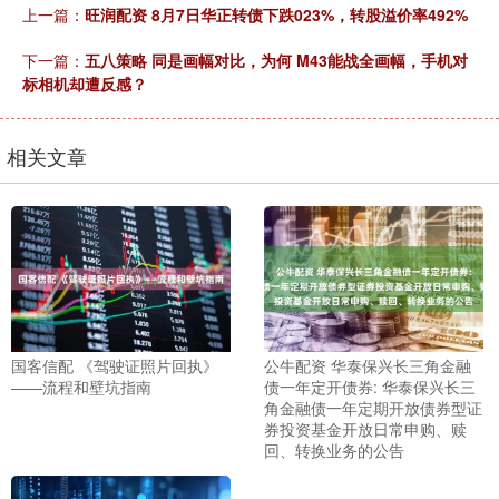
上一篇：
旺润配资 8月7日华正转债下跌023%，转股溢价率492%
下一篇：
五八策略 同是画幅对比，为何 M43能战全画幅，手机对
标相机却遭反感？
相关文章
国客信配 《驾驶证照片回执》
公牛配资 华泰保兴长三角金融
——流程和壁坑指南
债一年定开债券: 华泰保兴长三
角金融债一年定期开放债券型证
券投资基金开放日常申购、赎
回、转换业务的公告