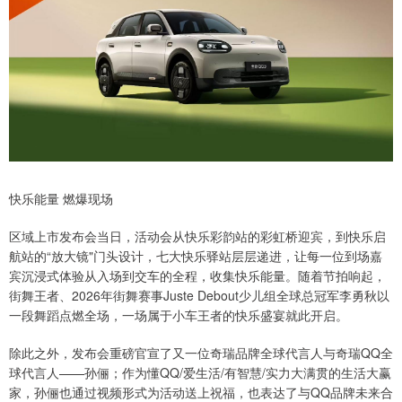
快乐能量 燃爆现场
区域上市发布会当日，活动会从快乐彩韵站的彩虹桥迎宾，到快乐启
航站的“放大镜"门头设计，七大快乐驿站层层递进，让每一位到场嘉
宾沉浸式体验从入场到交车的全程，收集快乐能量。随着节拍响起，
街舞王者、2026年街舞赛事Juste Debout少儿组全球总冠军李勇秋以
一段舞蹈点燃全场，一场属于小车王者的快乐盛宴就此开启。
除此之外，发布会重磅官宣了又一位奇瑞品牌全球代言人与奇瑞QQ全
球代言人——孙俪；作为懂QQ/爱生活/有智慧/实力大满贯的生活大赢
家，孙俪也通过视频形式为活动送上祝福，也表达了与QQ品牌未来合