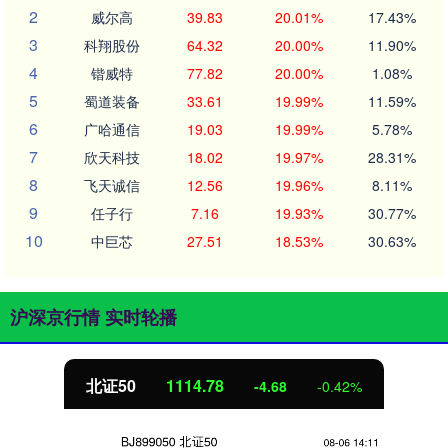
2
威尔高
39.83
20.01%
17.43%
3
科翔股份
64.32
20.00%
11.90%
4
锴威特
77.82
20.00%
1.08%
5
蜀道装备
33.61
19.99%
11.59%
6
广哈通信
19.03
19.99%
5.78%
7
欣天科技
18.02
19.97%
28.31%
8
飞天诚信
12.56
19.96%
8.11%
9
任子行
7.16
19.93%
30.77%
10
中巨芯
27.51
18.53%
30.63%
沪深京行情 实时轮播
创业板指
3487.71
%
-47.44
-1.3