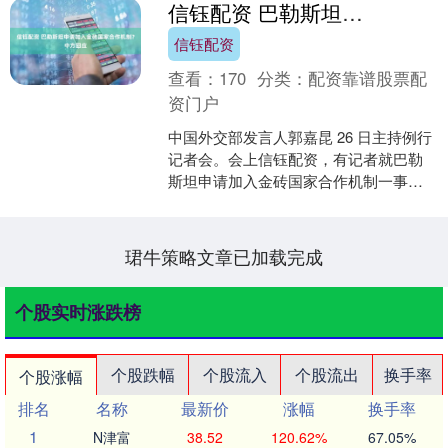
信钰配资 巴勒斯坦申请加入金砖国家合作机制？中方回应
信钰配资
查看：
170
分类：
配资靠谱股票配
资门户
中国外交部发言人郭嘉昆 26 日主持例行
记者会。会上信钰配资，有记者就巴勒
斯坦申请加入金砖国家合作机制一事提
问。 郭嘉昆：金砖国家是发展中国家和
新兴市场国家开展....
珺牛策略文章已加载完成
个股实时涨跌榜
个股跌幅
个股流入
个股流出
换手率
个股涨幅
排名
名称
最新价
涨幅
换手率
1
N津富
38.52
120.62%
67.05%