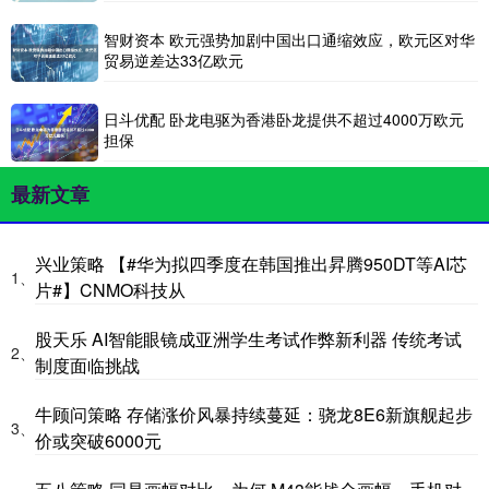
智财资本 欧元强势加剧中国出口通缩效应，欧元区对华
贸易逆差达33亿欧元
日斗优配 卧龙电驱为香港卧龙提供不超过4000万欧元
担保
最新文章
兴业策略 【#华为拟四季度在韩国推出昇腾950DT等AI芯
1、
片#】CNMO科技从
股天乐 AI智能眼镜成亚洲学生考试作弊新利器 传统考试
2、
制度面临挑战
牛顾问策略 存储涨价风暴持续蔓延：骁龙8E6新旗舰起步
3、
价或突破6000元