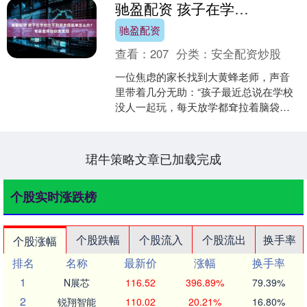
驰盈配资 孩子在学校交不到朋友很孤单怎么办？专家老师给你支支招
驰盈配资
查看：
207
分类：
安全配资炒股
一位焦虑的家长找到大黄蜂老师，声音
里带着几分无助：“孩子最近总说在学校
没人一起玩，每天放学都耷拉着脑袋，
饭也吃不下，睡觉还偷偷抹眼泪。我们
试过给他带零食分给同学....
珺牛策略文章已加载完成
个股实时涨跌榜
个股跌幅
个股流入
个股流出
换手率
个股涨幅
排名
名称
最新价
涨幅
换手率
1
N展芯
116.52
396.89%
79.39%
2
锐翔智能
110.02
20.21%
16.80%