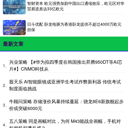
智财资本 欧元强势加剧中国出口通缩效应，欧元区对华
贸易逆差达33亿欧元
日斗优配 卧龙电驱为香港卧龙提供不超过4000万欧元
担保
最新文章
兴业策略 【#华为拟四季度在韩国推出昇腾950DT等AI芯
1、
片#】CNMO科技从
股天乐 AI智能眼镜成亚洲学生考试作弊新利器 传统考试
2、
制度面临挑战
牛顾问策略 存储涨价风暴持续蔓延：骁龙8E6新旗舰起步
3、
价或突破6000元
五八策略 同是画幅对比，为何 M43能战全画幅，手机对
4、
标相机却遭反感？