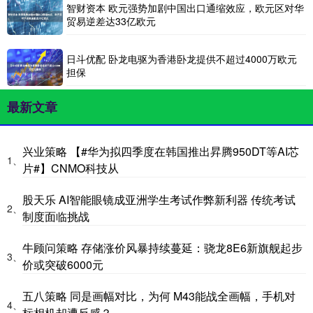
智财资本 欧元强势加剧中国出口通缩效应，欧元区对华
贸易逆差达33亿欧元
日斗优配 卧龙电驱为香港卧龙提供不超过4000万欧元
担保
最新文章
兴业策略 【#华为拟四季度在韩国推出昇腾950DT等AI芯
1、
片#】CNMO科技从
股天乐 AI智能眼镜成亚洲学生考试作弊新利器 传统考试
2、
制度面临挑战
牛顾问策略 存储涨价风暴持续蔓延：骁龙8E6新旗舰起步
3、
价或突破6000元
五八策略 同是画幅对比，为何 M43能战全画幅，手机对
4、
标相机却遭反感？