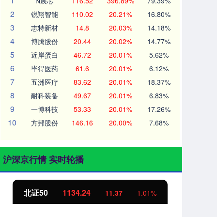
1
N展芯
116.52
396.89%
79.39%
2
锐翔智能
110.02
20.21%
16.80%
3
志特新材
14.8
20.03%
14.18%
4
博腾股份
20.44
20.02%
14.77%
5
近岸蛋白
46.72
20.01%
5.62%
6
毕得医药
61.6
20.01%
6.12%
7
五洲医疗
83.62
20.01%
18.37%
8
耐科装备
49.67
20.01%
6.83%
9
一博科技
53.33
20.01%
17.26%
10
方邦股份
146.16
20.00%
7.68%
沪深京行情 实时轮播
北证50
1134.24
创
11.37
1.01%