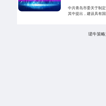
中共青岛市委关于制定
其中提出，建设具有国
要素支持崂山实验....
珺牛策略
深证成指
14311.01
.68
1.02%
200.89
1