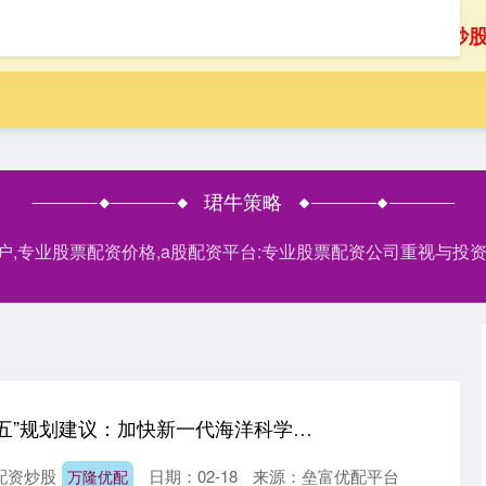
首页
珺牛策略
安全配资炒
珺牛策略
门户,专业股票配资价格,a股配资平台:专业股票配资公司重视与
万隆优配 青岛“十五五”规划建议：加快新一代海洋科学卫星、海洋综合试验场等布局建设
配资炒股
日期：02-18
来源：垒富优配平台
万隆优配