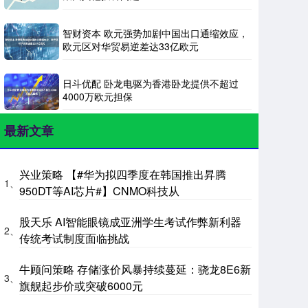
智财资本 欧元强势加剧中国出口通缩效应，
欧元区对华贸易逆差达33亿欧元
日斗优配 卧龙电驱为香港卧龙提供不超过
4000万欧元担保
最新文章
兴业策略 【#华为拟四季度在韩国推出昇腾
1、
950DT等AI芯片#】CNMO科技从
股天乐 AI智能眼镜成亚洲学生考试作弊新利器
2、
传统考试制度面临挑战
牛顾问策略 存储涨价风暴持续蔓延：骁龙8E6新
3、
旗舰起步价或突破6000元