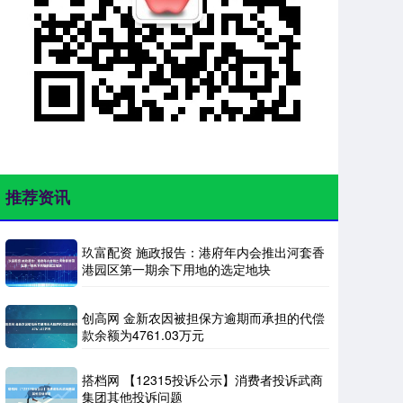
推荐资讯
玖富配资 施政报告：港府年内会推出河套香
港园区第一期余下用地的选定地块
创高网 金新农因被担保方逾期而承担的代偿
款余额为4761.03万元
搭档网 【12315投诉公示】消费者投诉武商
集团其他投诉问题