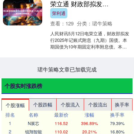
荣立通 财政部拟发行2025年记账式附息（九期）国债 总额1000亿元
荣利通
查看：
129
分类：
珺牛策略
人民财讯5月12日电荣立通，财政部拟发
行2025年记账式附息（九期）国债。本
期国债为10年期固定利率附息债。本期
国债竞争性招标面值总额1000亿元，进
行甲类成员....
珺牛策略文章已加载完成
个股实时涨跌榜
个股跌幅
个股流入
个股流出
换手率
个股涨幅
排名
名称
最新价
涨幅
换手率
1
N展芯
116.52
396.89%
79.39%
2
锐翔智能
110.02
20.21%
16.80%