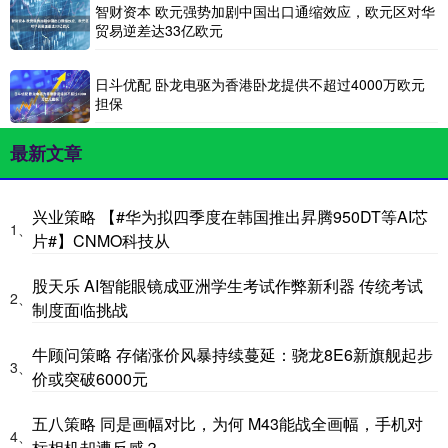
智财资本 欧元强势加剧中国出口通缩效应，欧元区对华
贸易逆差达33亿欧元
日斗优配 卧龙电驱为香港卧龙提供不超过4000万欧元
担保
最新文章
兴业策略 【#华为拟四季度在韩国推出昇腾950DT等AI芯
1、
片#】CNMO科技从
股天乐 AI智能眼镜成亚洲学生考试作弊新利器 传统考试
2、
制度面临挑战
牛顾问策略 存储涨价风暴持续蔓延：骁龙8E6新旗舰起步
3、
价或突破6000元
五八策略 同是画幅对比，为何 M43能战全画幅，手机对
4、
标相机却遭反感？