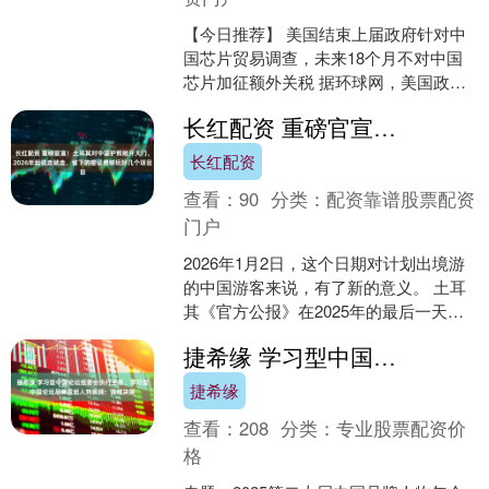
【今日推荐】 美国结束上届政府针对中
国芯片贸易调查，未来18个月不对中国
芯片加征额外关税 据环球网，美国政府
23日宣布，将在2027年对中国芯片加征
长红配资 重磅官宣！土耳其对中国护照敞开大门，2026年起说走就走，省下的签证费够玩好几个项目
关税，结束了....
长红配资
查看：
90
分类：
配资靠谱股票配资
门户
2026年1月2日，这个日期对计划出境游
的中国游客来说，有了新的意义。 土耳
其《官方公报》在2025年的最后一天，
发布了一份由总统签署的命令。 命令明
捷希缘 学习型中国论坛组委会执行主席、学习型中国论坛品牌发起人刘景斓：高维决策
确指出，持....
捷希缘
查看：
208
分类：
专业股票配资价
格