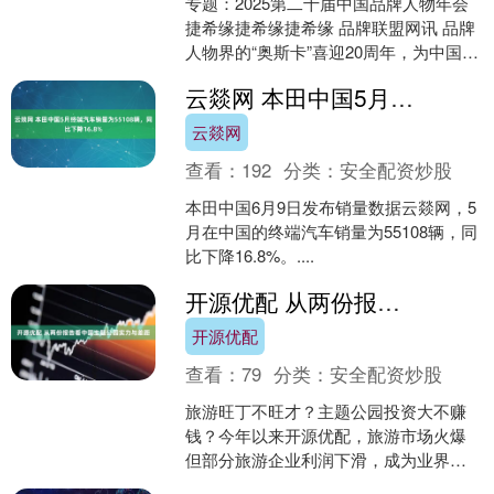
专题：2025第二十届中国品牌人物年会
捷希缘捷希缘捷希缘 品牌联盟网讯 品牌
人物界的“奥斯卡”喜迎20周年，为中国品
牌凝聚智慧与力量！2025（第二十届）
云燚网 本田中国5月终端汽车销量为55108辆，同比下降16.8%
中国品....
云燚网
查看：
192
分类：
安全配资炒股
本田中国6月9日发布销量数据云燚网，5
月在中国的终端汽车销量为55108辆，同
比下降16.8%。....
开源优配 从两份报告看中国主题公园实力与差距
开源优配
查看：
79
分类：
安全配资炒股
旅游旺丁不旺才？主题公园投资大不赚
钱？今年以来开源优配，旅游市场火爆
但部分旅游企业利润下滑，成为业界热
议的焦点，有关主题公园投资的争议不