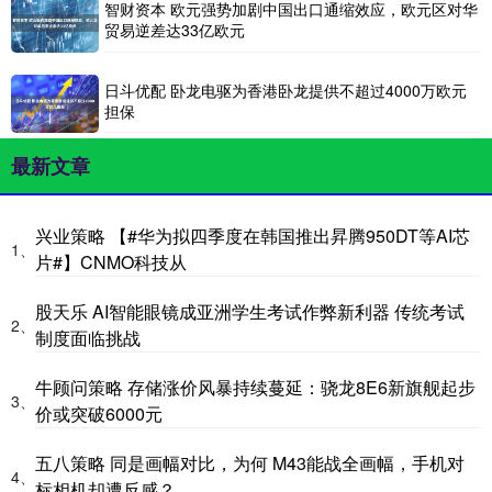
智财资本 欧元强势加剧中国出口通缩效应，欧元区对华
贸易逆差达33亿欧元
日斗优配 卧龙电驱为香港卧龙提供不超过4000万欧元
担保
最新文章
兴业策略 【#华为拟四季度在韩国推出昇腾950DT等AI芯
1、
片#】CNMO科技从
股天乐 AI智能眼镜成亚洲学生考试作弊新利器 传统考试
2、
制度面临挑战
牛顾问策略 存储涨价风暴持续蔓延：骁龙8E6新旗舰起步
3、
价或突破6000元
五八策略 同是画幅对比，为何 M43能战全画幅，手机对
4、
标相机却遭反感？