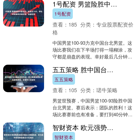
1号配资 男篮险胜中国台北！朱俊龙19分，李弘权赵继伟关键先生，赵睿狂铁
1号配资
查看：
185
分类：
专业股票配资价
格
中国男篮100-93力克中国台北男篮。这
场比赛我们在下半场打得一塌糊涂，攻
守都是崩盘的表现。幸好最后几分钟对
手命中率下滑，我们还是可以重新把控
五五策略 胜中国台北发布会！郭士强直指团队赞陈盈骏表现，赵继伟大谈血性
优势，最终100-....
五五策略
查看：
105
分类：
珺牛策略
男篮世预赛，中国男篮100-93险胜中国
台北男篮。赛后表示：团队的胜利！这
场比赛赛前也有准备，要打到40分钟，
要打到一攻一防的比赛。我们是团结的
智财资本 欧元强势加剧中国出口通缩效应，欧元区对华贸易逆差达33亿欧元
球队，感谢每一个....
智财资本