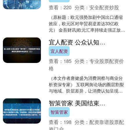
查看：
220
分类：
安全配资炒股
（原标题：欧元强势加剧中国出口通缩
效应，欧元区对华贸易逆差达33亿欧
元） 金吾财讯|欧元汇率持续走强正放大
中国出口带来的通缩压力，可能促使欧
宜人配资 公众认知与“新中体”：中国消费市场品牌危机逻辑的底层变迁（三）
洲央行加快降息步伐。....
宜人配资
查看：
185
分类：
专业股票配资价
格
（本文作者唐健盛为消费洞察与商业分
析资深专家） 互联网舆论场的圈层割裂
与地域、阶层差异，让消费认知呈现多
元分化，但品牌危机爆发时，却始终存
智策管家 美国结束上届政府针对中国芯片贸易调查，未来18个月不对中国芯片加征额外关税；泽连斯基：乌克兰希望明确加入欧盟的具体时间；12省份旅游总收入破万亿，今年还有2省份在冲击丨早报
在一套高度一致的价值判....
智策管家
查看：
198
分类：
配资靠谱股票配
资门户