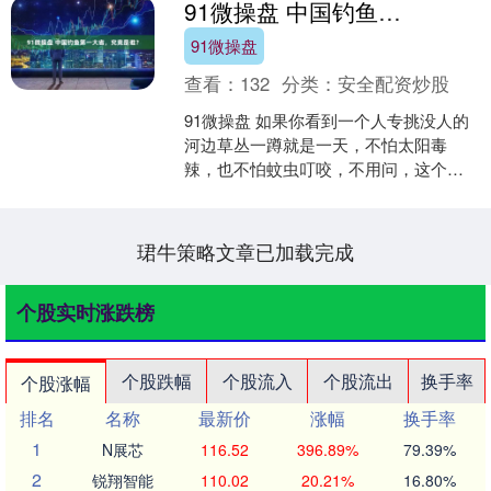
91微操盘 中国钓鱼第一大省，究竟是谁？
断。作为中国旅游行业难以....
91微操盘
查看：
132
分类：
安全配资炒股
91微操盘 如果你看到一个人专挑没人的
河边草丛一蹲就是一天，不怕太阳毒
辣，也不怕蚊虫叮咬，不用问，这个人
一定是"钓鱼佬"。 中国钓鱼协会的最新数
据显示，截至 2....
珺牛策略文章已加载完成
个股实时涨跌榜
个股跌幅
个股流入
个股流出
换手率
个股涨幅
排名
名称
最新价
涨幅
换手率
1
N展芯
116.52
396.89%
79.39%
2
锐翔智能
110.02
20.21%
16.80%