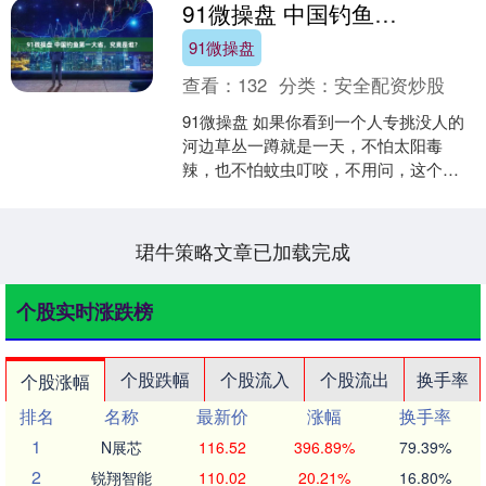
91微操盘 中国钓鱼第一大省，究竟是谁？
91微操盘
查看：
132
分类：
安全配资炒股
91微操盘 如果你看到一个人专挑没人的
河边草丛一蹲就是一天，不怕太阳毒
辣，也不怕蚊虫叮咬，不用问，这个人
一定是"钓鱼佬"。 中国钓鱼协会的最新数
据显示，截至 2....
珺牛策略文章已加载完成
个股实时涨跌榜
个股跌幅
个股流入
个股流出
换手率
个股涨幅
排名
名称
最新价
涨幅
换手率
1
N展芯
116.52
396.89%
79.39%
2
锐翔智能
110.02
20.21%
16.80%