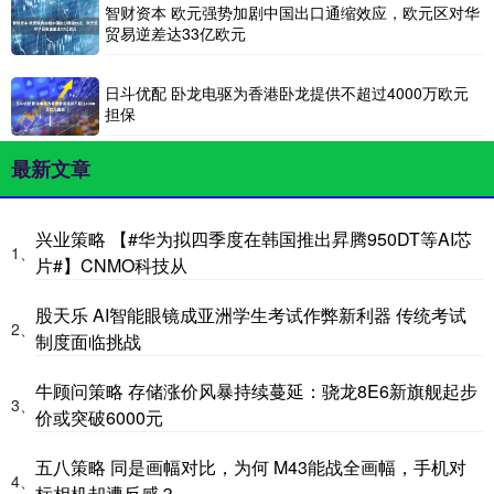
智财资本 欧元强势加剧中国出口通缩效应，欧元区对华
贸易逆差达33亿欧元
日斗优配 卧龙电驱为香港卧龙提供不超过4000万欧元
担保
最新文章
兴业策略 【#华为拟四季度在韩国推出昇腾950DT等AI芯
1、
片#】CNMO科技从
股天乐 AI智能眼镜成亚洲学生考试作弊新利器 传统考试
2、
制度面临挑战
牛顾问策略 存储涨价风暴持续蔓延：骁龙8E6新旗舰起步
3、
价或突破6000元
五八策略 同是画幅对比，为何 M43能战全画幅，手机对
4、
标相机却遭反感？