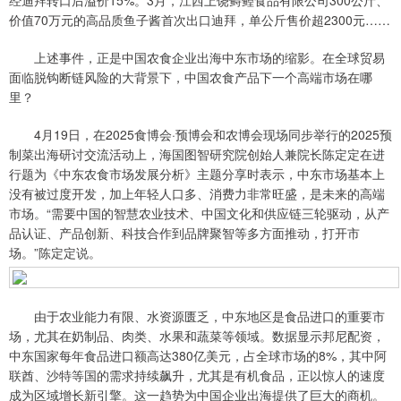
经迪拜转口后溢价15%。3月，江西上饶鲟鳇食品有限公司300公斤、
价值70万元的高品质鱼子酱首次出口迪拜，单公斤售价超2300元……
上述事件，正是中国农食企业出海中东市场的缩影。在全球贸易
面临脱钩断链风险的大背景下，中国农食产品下一个高端市场在哪
里？
4月19日，在2025食博会·预博会和农博会现场同步举行的2025预
制菜出海研讨交流活动上，海国图智研究院创始人兼院长陈定定在进
行题为《中东农食市场发展分析》主题分享时表示，中东市场基本上
没有被过度开发，加上年轻人口多、消费力非常旺盛，是未来的高端
市场。“需要中国的智慧农业技术、中国文化和供应链三轮驱动，从产
品认证、产品创新、科技合作到品牌聚智等多方面推动，打开市
场。”陈定定说。
由于农业能力有限、水资源匮乏，中东地区是食品进口的重要市
场，尤其在奶制品、肉类、水果和蔬菜等领域。数据显示邦尼配资，
中东国家每年食品进口额高达380亿美元，占全球市场的8%，其中阿
联酋、沙特等国的需求持续飙升，尤其是有机食品，正以惊人的速度
成为区域增长新引擎。这一趋势为中国企业出海提供了巨大的商机。