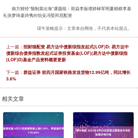
南方财经“预制菜出海”课题组：荷焱李振谭婷林军明夏精棋李基
礼张梦琦庞诗隽向怡殳冯莹邦尼配资
珺牛策略提示：文章来自网络，不代表本站观点。
上一篇：
招财猫配资 易方达中债新综指发起式(LOF)D: 易方达中
债新综合债券指数发起式证券投资基金(LOF)(易方达中债新综指
(LOF)D)基金产品资料概要更新
下一篇：
群益证券 前四月国家铁路发送货物12.99亿吨，同比增长
3.6%
相关文章