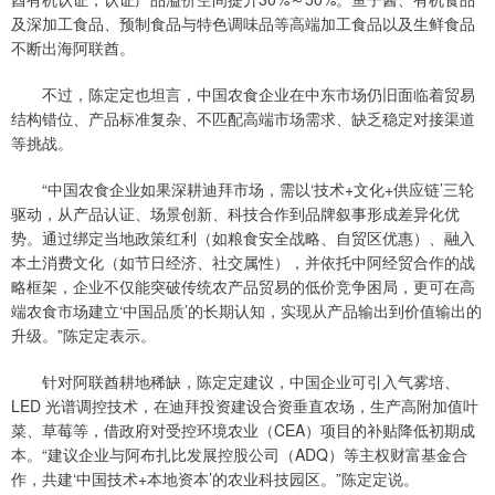
及深加工食品、预制食品与特色调味品等高端加工食品以及生鲜食品
不断出海阿联酋。
不过，陈定定也坦言，中国农食企业在中东市场仍旧面临着贸易
结构错位、产品标准复杂、不匹配高端市场需求、缺乏稳定对接渠道
等挑战。
“中国农食企业如果深耕迪拜市场，需以‘技术+文化+供应链’三轮
驱动，从产品认证、场景创新、科技合作到品牌叙事形成差异化优
势。通过绑定当地政策红利（如粮食安全战略、自贸区优惠）、融入
本土消费文化（如节日经济、社交属性），并依托中阿经贸合作的战
略框架，企业不仅能突破传统农产品贸易的低价竞争困局，更可在高
端农食市场建立‘中国品质’的长期认知，实现从产品输出到价值输出的
升级。”陈定定表示。
针对阿联酋耕地稀缺，陈定定建议，中国企业可引入气雾培、
LED 光谱调控技术，在迪拜投资建设合资垂直农场，生产高附加值叶
菜、草莓等，借政府对受控环境农业（CEA）项目的补贴降低初期成
本。“建议企业与阿布扎比发展控股公司（ADQ）等主权财富基金合
作，共建‘中国技术+本地资本’的农业科技园区。”陈定定说。