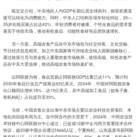
陈定定介绍，中东地区人均GDP长期位居全球前列，财富积累直
接可以转化为消费能力。同时，中东人口结构呈现年轻化特征，26—
35岁在线买家占比达42%，年轻消费者对健康、个性化食品的需求显
著高于传统市场，推动有机食品、功能性食材等品类快速增长。
另一方面，高端农食产品在中东市场也与社交待客、文化交融、
节日经济息息相关。加之中东国家将可持续农业纳入国家战略核心，
通过政策引导与资金投入重塑农食市场格局，使得高端、特色农食产
品在中东大受追捧，推动高端农食市场快速扩张。
以阿联酋为例，食品贸易占阿联酋GDP比重已达11%，预计到
2030年食品行业总产值将达63亿美元。2024年，中国对阿联酋农食
出口额同比增长18%，达15亿美元，其中高端加工食品（如鱼子酱、
有机枸杞）占比提升至35%。
当前，中国农食企业出海中东市场主要以农业科技合资项目、本
地化供应链布局为主。在中阿合作的大背景下，2024年，中阿农业技
术转移中心阿联酋分中心成立，已促成12家中企与阿方签署技术合作
协议，超20家中国企业通过Halal认证，宁夏枸杞、山东蔬菜等获阿联
酋有机认证，认证产品溢价空间提升30%～50%。鱼子酱、有机食品