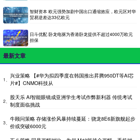
智财资本 欧元强势加剧中国出口通缩效应，欧元区对华
贸易逆差达33亿欧元
日斗优配 卧龙电驱为香港卧龙提供不超过4000万欧元
担保
最新文章
兴业策略 【#华为拟四季度在韩国推出昇腾950DT等AI芯
1、
片#】CNMO科技从
股天乐 AI智能眼镜成亚洲学生考试作弊新利器 传统考试
2、
制度面临挑战
牛顾问策略 存储涨价风暴持续蔓延：骁龙8E6新旗舰起步
3、
价或突破6000元