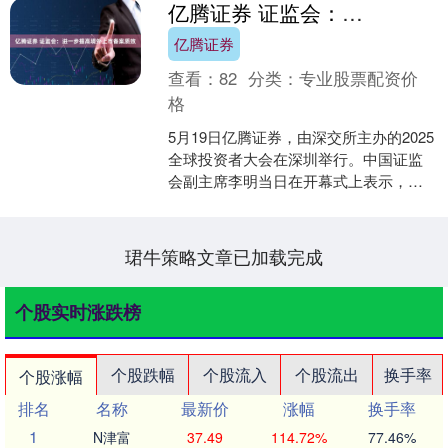
亿腾证券 证监会：进一步提高境外上市备案质效
亿腾证券
查看：
82
分类：
专业股票配资价
格
5月19日亿腾证券，由深交所主办的2025
全球投资者大会在深圳举行。中国证监
会副主席李明当日在开幕式上表示，近
年来，证监会坚决贯彻落实党中央、国
务院关于推动金融....
珺牛策略文章已加载完成
个股实时涨跌榜
个股跌幅
个股流入
个股流出
换手率
个股涨幅
排名
名称
最新价
涨幅
换手率
1
N津富
37.49
114.72%
77.46%