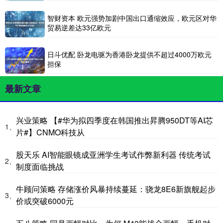
智财资本 欧元强势加剧中国出口通缩效应，欧元区对华
贸易逆差达33亿欧元
日斗优配 卧龙电驱为香港卧龙提供不超过4000万欧元
担保
最新文章
兴业策略 【#华为拟四季度在韩国推出昇腾950DT等AI芯
1、
片#】CNMO科技从
股天乐 AI智能眼镜成亚洲学生考试作弊新利器 传统考试
2、
制度面临挑战
牛顾问策略 存储涨价风暴持续蔓延：骁龙8E6新旗舰起步
3、
价或突破6000元