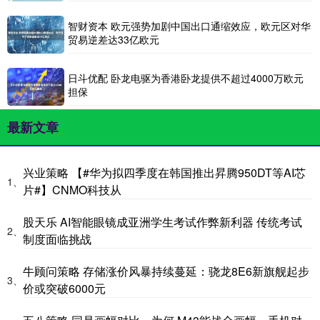
智财资本 欧元强势加剧中国出口通缩效应，欧元区对华
贸易逆差达33亿欧元
日斗优配 卧龙电驱为香港卧龙提供不超过4000万欧元
担保
最新文章
兴业策略 【#华为拟四季度在韩国推出昇腾950DT等AI芯
1、
片#】CNMO科技从
股天乐 AI智能眼镜成亚洲学生考试作弊新利器 传统考试
2、
制度面临挑战
牛顾问策略 存储涨价风暴持续蔓延：骁龙8E6新旗舰起步
3、
价或突破6000元