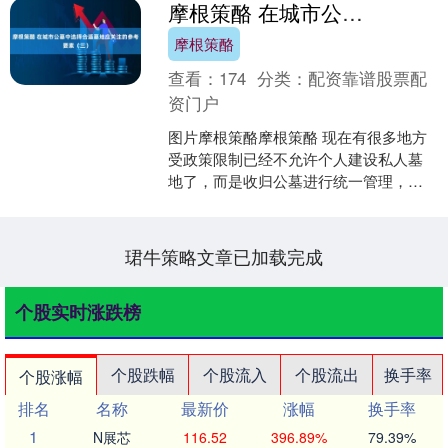
摩根策酪 在城市公墓中选择合适墓地应关注的参考要素（三）
摩根策酪
查看：
174
分类：
配资靠谱股票配
资门户
图片摩根策酪摩根策酪 现在有很多地方
受政策限制已经不允许个人建设私人墓
地了，而是收归公墓进行统一管理，普
通老百姓当然是要跟着国家政策走，那
就简单聊聊公墓的问题。....
珺牛策略文章已加载完成
个股实时涨跌榜
个股跌幅
个股流入
个股流出
换手率
个股涨幅
排名
名称
最新价
涨幅
换手率
1
N展芯
116.52
396.89%
79.39%