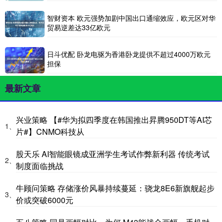
智财资本 欧元强势加剧中国出口通缩效应，欧元区对华
贸易逆差达33亿欧元
日斗优配 卧龙电驱为香港卧龙提供不超过4000万欧元
担保
最新文章
兴业策略 【#华为拟四季度在韩国推出昇腾950DT等AI芯
1、
片#】CNMO科技从
股天乐 AI智能眼镜成亚洲学生考试作弊新利器 传统考试
2、
制度面临挑战
牛顾问策略 存储涨价风暴持续蔓延：骁龙8E6新旗舰起步
3、
价或突破6000元