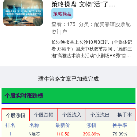
策略操盘 文物“活”了、观众“融”了，橘子洲《西汉有戏・辛追的家宴》让西汉盛景触手可及
策略操盘
查看：
175
分类：
配资靠谱股票配
资门户
长沙晚报掌上长沙10月3日讯（全媒体记
者 郑湘平）国庆中秋双节期间，“雅韵三
湘”高雅艺术演出活动“小剧场PK秀”首轮
演出——《西汉有戏·辛追的家宴》，于
10月2....
珺牛策略文章已加载完成
个股实时涨跌榜
个股跌幅
个股流入
个股流出
换手率
个股涨幅
排名
名称
最新价
涨幅
换手率
1
N展芯
116.52
396.89%
79.39%