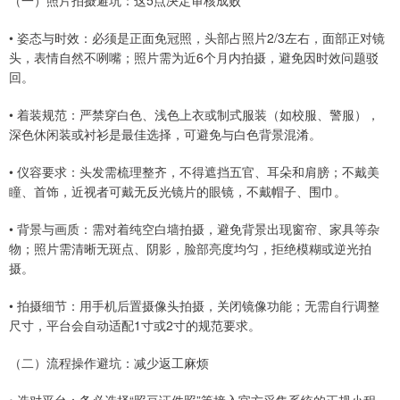
（一）照片拍摄避坑：这5点决定审核成败
• 姿态与时效：必须是正面免冠照，头部占照片2/3左右，面部正对镜
头，表情自然不咧嘴；照片需为近6个月内拍摄，避免因时效问题驳
回。
• 着装规范：严禁穿白色、浅色上衣或制式服装（如校服、警服），
深色休闲装或衬衫是最佳选择，可避免与白色背景混淆。
• 仪容要求：头发需梳理整齐，不得遮挡五官、耳朵和肩膀；不戴美
瞳、首饰，近视者可戴无反光镜片的眼镜，不戴帽子、围巾。
• 背景与画质：需对着纯空白墙拍摄，避免背景出现窗帘、家具等杂
物；照片需清晰无斑点、阴影，脸部亮度均匀，拒绝模糊或逆光拍
摄。
• 拍摄细节：用手机后置摄像头拍摄，关闭镜像功能；无需自行调整
尺寸，平台会自动适配1寸或2寸的规范要求。
（二）流程操作避坑：减少返工麻烦