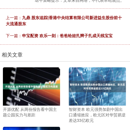
珺牛策略提示：文章来自网络，不代表本站观点。
上一篇：
九鼎 股东追踪|香港中央结算有限公司新进益生股份前十
大流通股东
下一篇：
申宝配资 欢乐一刻：爸爸给娃扎辫子扎成天线宝宝
相关文章
开源优配 从两份报告看中国主
智财资本 欧元强势加剧中国出
题公园实力与差距
口通缩效应，欧元区对华贸易逆
差达33亿欧元